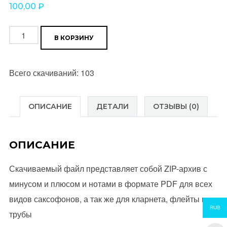
100,00
₽
Количество
В КОРЗИНУ
товара
Shape
Всего скачиваний: 103
Of
My
Heart
ОПИСАНИЕ
ДЕТАЛИ
ОТЗЫВЫ (0)
(Sting)
Уровень
ОПИСАНИЕ
**
Скачиваемый файл представляет собой ZIP-архив с
минусом и плюсом и нотами в формате PDF для всех
видов саксофонов, а так же для кларнета, флейты и
RUB
трубы