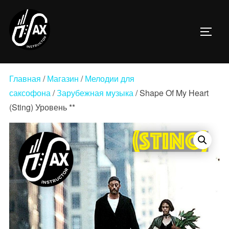
Перейти
к
ПЕРЕ
содержимому
Главная
/
Магазин
/
Мелодии для
саксофона
/
Зарубежная музыка
/ Shape Of My Heart
(Sting) Уровень **