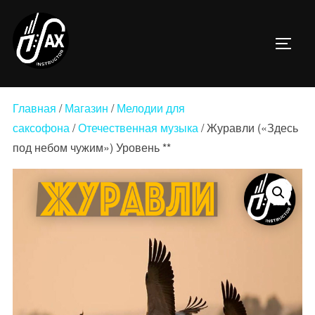
Перейти
к
ПЕРЕ
содержимому
Главная
/
Магазин
/
Мелодии для
саксофона
/
Отечественная музыка
/ Журавли («Здесь
под небом чужим») Уровень **