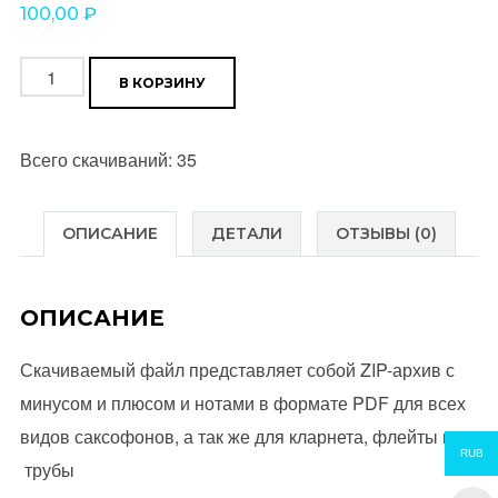
100,00
₽
Количество
В КОРЗИНУ
товара
Журавли
Всего скачиваний: 35
("Здесь
под
небом
ОПИСАНИЕ
ДЕТАЛИ
ОТЗЫВЫ (0)
чужим")
Уровень
ОПИСАНИЕ
**
Скачиваемый файл представляет собой ZIP-архив с
минусом и плюсом и нотами в формате PDF для всех
видов саксофонов, а так же для кларнета, флейты и
RUB
трубы