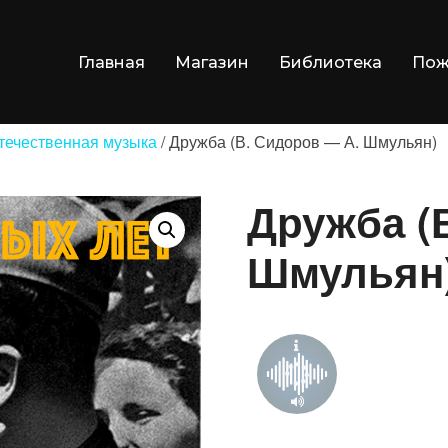
Главная
Магазин
Библиотека
Пож
течественная музыка
/ Дружба (В. Сидоров — А. Шмульян)
Дружба (
Шмульян