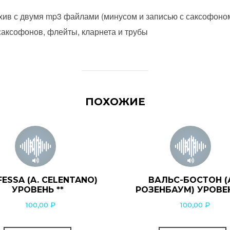
хив с двумя mp3 файлами (минусом и записью с саксофоно
 саксофонов, флейты, кларнета и трубы
ПОХОЖИЕ
ESSA (A. CELENTANO)
ВАЛЬС-БОСТОН (
УРОВЕНЬ **
РОЗЕНБАУМ) УРОВЕН
100,00
₽
100,00
₽