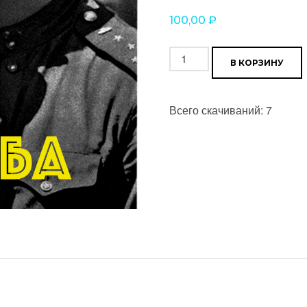
100,00
₽
Количество
В КОРЗИНУ
товара
Дружба
Всего скачиваний: 7
(В.
Сидоров
-
А.
Шмульян)