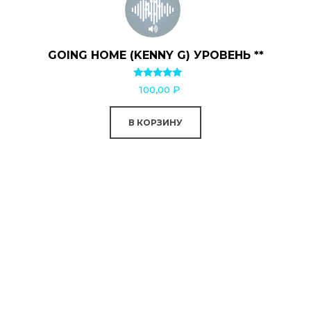
GOING HOME (KENNY G) УРОВЕНЬ **
Оценка
100,00
₽
5.00
из 5
В КОРЗИНУ
0:00
0:00