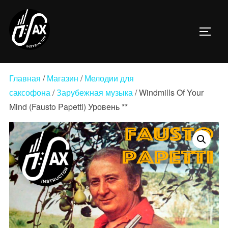
Перейти
к
ПЕРЕ
содержимому
Главная
/
Магазин
/
Мелодии для
саксофона
/
Зарубежная музыка
/ Windmills Of Your
Mind (Fausto Papetti) Уровень **