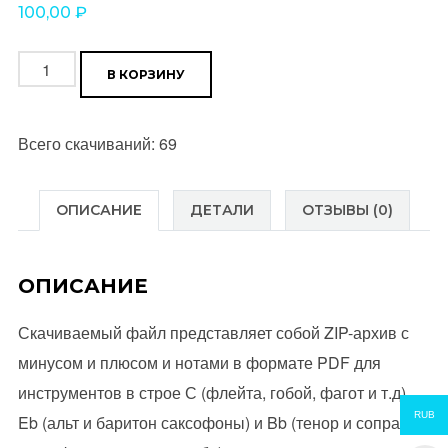
100,00
₽
Количество
В КОРЗИНУ
товара
Windmills
Всего скачиваний: 69
Of
Your
Mind
ОПИСАНИЕ
ДЕТАЛИ
ОТЗЫВЫ (0)
(Fausto
Papetti)
ОПИСАНИЕ
Уровень
**
Скачиваемый файл представляет собой ZIP-архив с
минусом и плюсом и нотами в формате PDF для
инструментов в строе С (флейта, гобой, фагот и т.д),
RUB
Eb (альт и баритон саксофоны) и Bb (тенор и сопрано