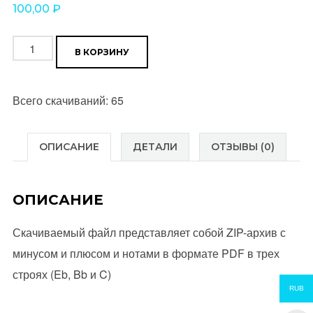
100,00
₽
Количество
В КОРЗИНУ
товара
Старый
Всего скачиваний: 65
отель
(гр."Браво")
Уровень
ОПИСАНИЕ
ДЕТАЛИ
ОТЗЫВЫ (0)
*
ОПИСАНИЕ
Скачиваемый файл представляет собой ZIP-архив с
минусом и плюсом и нотами в формате PDF в трех
строях (Eb, Bb и C)
RUB