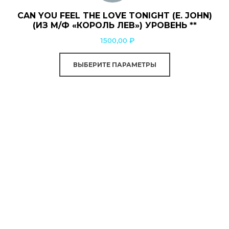
несколько
CAN YOU FEEL THE LOVE TONIGHT (E. JOHN)
вариаций.
(ИЗ М/Ф «КОРОЛЬ ЛЕВ») УРОВЕНЬ **
Опции
1500,00
₽
можно
выбрать
ВЫБЕРИТЕ ПАРАМЕТРЫ
на
странице
товара.
0:00
0:00
saxinstructor.ru
© 2026