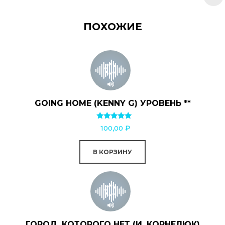
ПОХОЖИЕ
GOING HOME (KENNY G) УРОВЕНЬ **
Оценка
100,00
₽
5.00
из 5
В КОРЗИНУ
ГОРОД, КОТОРОГО НЕТ (И. КОРНЕЛЮК)