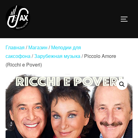
Перейти
к
ПЕРЕ
содержимому
Главная
/
Магазин
/
Мелодии для
саксофона
/
Зарубежная музыка
/ Piccolo Amore
(Ricchi e Poveri)