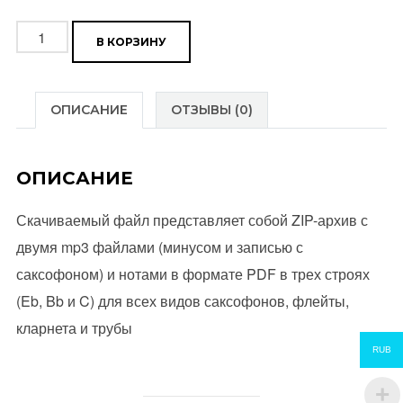
Количество
В КОРЗИНУ
товара
Piccolo
Amore
ОПИСАНИЕ
ОТЗЫВЫ (0)
(Ricchi
e
ОПИСАНИЕ
Poveri)
Скачиваемый файл представляет собой ZIP-архив с
двумя mp3 файлами (минусом и записью с
саксофоном) и нотами в формате PDF в трех строях
(Eb, Bb и C) для всех видов саксофонов, флейты,
кларнета и трубы
RUB