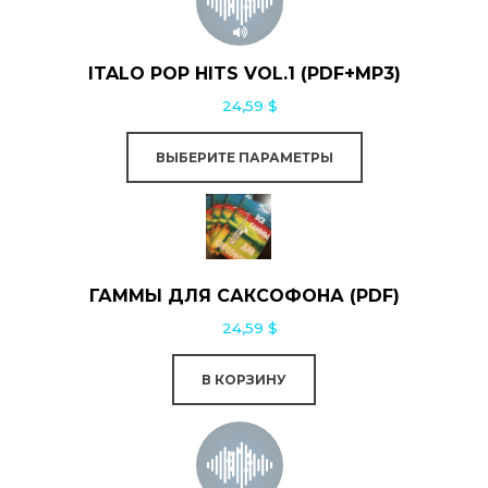
странице
имеет
товара.
несколько
ITALO POP HITS VOL.1 (PDF+MP3)
вариаций.
24,59
$
Опции
можно
ВЫБЕРИТЕ ПАРАМЕТРЫ
выбрать
на
странице
товара.
ГАММЫ ДЛЯ САКСОФОНА (PDF)
24,59
$
В КОРЗИНУ
Этот
товар