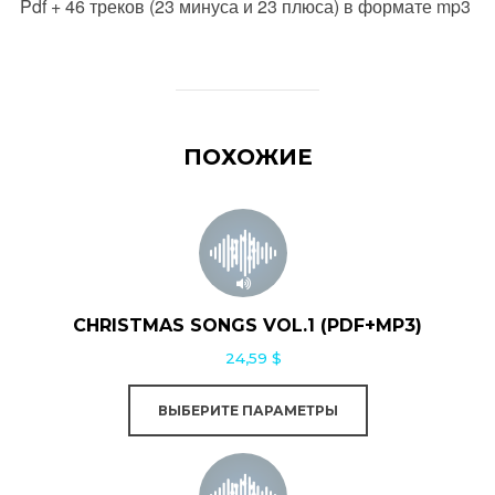
Pdf + 46 треков (23 минуса и 23 плюса) в формате mp3
ПОХОЖИЕ
Этот
товар
имеет
несколько
CHRISTMAS SONGS VOL.1 (PDF+MP3)
вариаций.
24,59
$
Опции
можно
ВЫБЕРИТЕ ПАРАМЕТРЫ
выбрать
Этот
на
товар