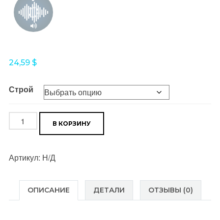
24,59
$
Строй
Количество
В КОРЗИНУ
товара
Песни
Артикул:
Н/Д
военных
лет
т.1
ОПИСАНИЕ
ДЕТАЛИ
ОТЗЫВЫ (0)
(pdf+mp3)