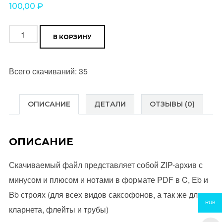
100,00
₽
Количество
В КОРЗИНУ
товара
Песенка
Всего скачиваний: 35
о
снежинке
(из
ОПИСАНИЕ
ДЕТАЛИ
ОТЗЫВЫ (0)
к/
ф
ОПИСАНИЕ
"Чародеи")
Скачиваемый файл представляет собой ZIP-архив с
минусом и плюсом и нотами в формате PDF в C, Eb и
Bb строях (для всех видов саксофонов, а так же для
RUB
кларнета, флейты и трубы)