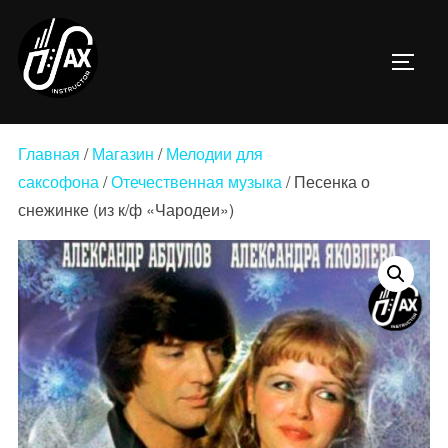
Перейти
к
ПЕРЕ
содержимому
Главная
/
Магазин
/
Мелодии для
саксофона
/
Отечественная музыка
/ Песенка о
снежинке (из к/ф «Чародеи»)