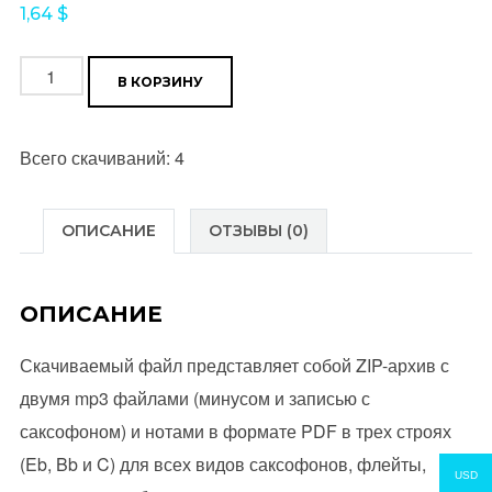
1,64
$
Количество
В КОРЗИНУ
товара
Марш
Всего скачиваний: 4
артиллеристов
(Т.
Хренников
ОПИСАНИЕ
ОТЗЫВЫ (0)
-
В.
ОПИСАНИЕ
Гусев)
Скачиваемый файл представляет собой ZIP-архив с
двумя mp3 файлами (минусом и записью с
саксофоном) и нотами в формате PDF в трех строях
(Eb, Bb и C) для всех видов саксофонов, флейты,
USD