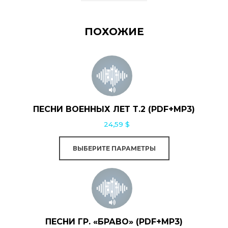
ПОХОЖИЕ
Этот
товар
имеет
несколько
ПЕСНИ ВОЕННЫХ ЛЕТ Т.2 (PDF+MP3)
вариаций.
24,59
$
Опции
можно
ВЫБЕРИТЕ ПАРАМЕТРЫ
выбрать
Этот
на
товар
странице
имеет
товара.
несколько
ПЕСНИ ГР. «БРАВО» (PDF+MP3)