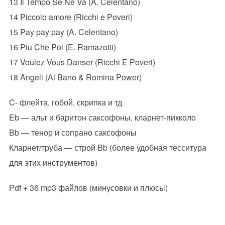
13 Il Tempo Se Ne Va (A. Celentano)
14 Piccolo amore (Ricchi e Poveri)
15 Pay pay pay (A. Celentano)
16 Piu Che Poi (E. Ramazotti)
17 Voulez Vous Danser (Ricchi E Poveri)
18 Angeli (Al Bano & Romina Power)
C- флейта, гобой, скрипка и тд
Eb — альт и баритон саксофоны, кларнет-пикколо
Bb — тенор и сопрано саксофоны
Кларнет/труба — строй Bb (более удобная тесситура
для этих инструментов)
Pdf + 36 mp3 файлов (минусовки и плюсы)