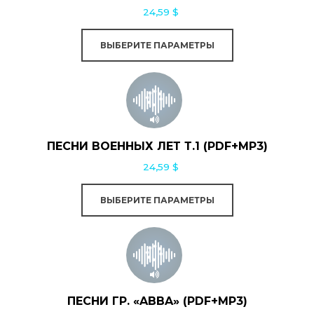
вариаций.
24,59
$
Опции
можно
ВЫБЕРИТЕ ПАРАМЕТРЫ
выбрать
Этот
на
товар
странице
имеет
товара.
несколько
ПЕСНИ ВОЕННЫХ ЛЕТ Т.1 (PDF+MP3)
вариаций.
24,59
$
Опции
можно
ВЫБЕРИТЕ ПАРАМЕТРЫ
выбрать
Этот
на
товар
странице
имеет
товара.
несколько
ПЕСНИ ГР. «ABBA» (PDF+MP3)
вариаций.