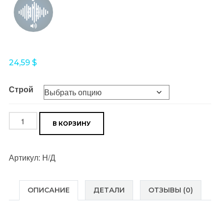
24,59
$
Строй
Количество
В КОРЗИНУ
товара
Italo
Артикул:
Н/Д
Pop
Hits
vol.1
ОПИСАНИЕ
ДЕТАЛИ
ОТЗЫВЫ (0)
(pdf+mp3)