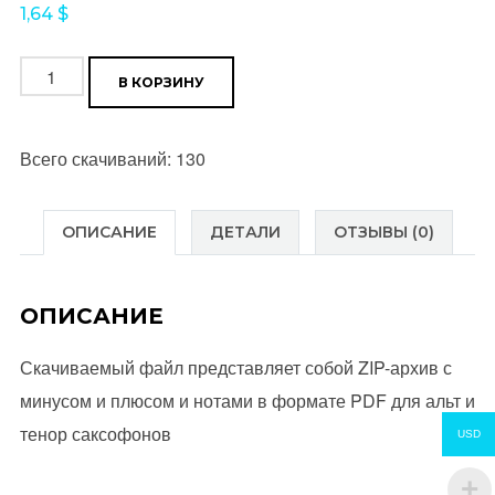
1,64
$
Количество
В КОРЗИНУ
товара
I
Всего скачиваний: 130
Just
Call
To
ОПИСАНИЕ
ДЕТАЛИ
ОТЗЫВЫ (0)
Say
I
ОПИСАНИЕ
Love
You
Скачиваемый файл представляет собой ZIP-архив с
(Stevie
минусом и плюсом и нотами в формате PDF для альт и
Wonder)
тенор саксофонов
USD
Уровень
*