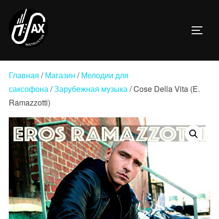
Перейти
к
ПЕРЕ
содержимому
Главная
/
Магазин
/
Мелодии для
саксофона
/
Зарубежная музыка
/ Cose Della Vita (E.
Ramazzotti)