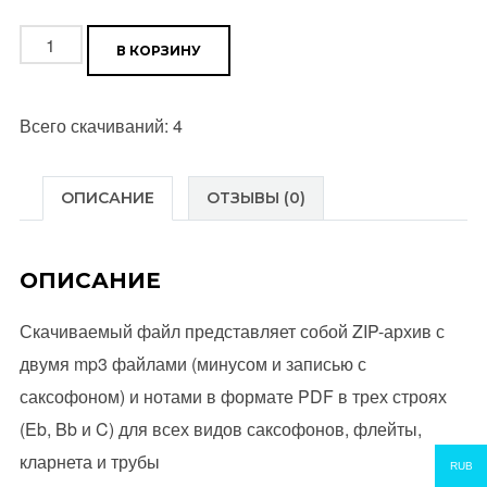
Количество
В КОРЗИНУ
товара
Cose
Всего скачиваний: 4
Della
Vita
(E.
ОПИСАНИЕ
ОТЗЫВЫ (0)
Ramazzotti)
ОПИСАНИЕ
Скачиваемый файл представляет собой ZIP-архив с
двумя mp3 файлами (минусом и записью с
саксофоном) и нотами в формате PDF в трех строях
(Eb, Bb и C) для всех видов саксофонов, флейты,
кларнета и трубы
RUB