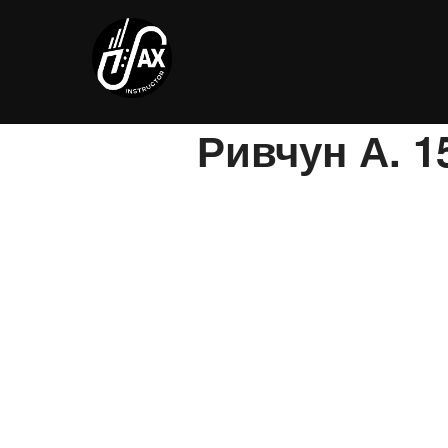
Перейти
к
содержимому
Ривчун А. 1